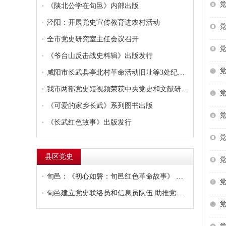
党
《陕北公学在旬邑》内部出版
泾阳：开展党史宣传教育进农村活动
党
全市党史研究室主任会议召开
党
《爷台山反击战史料辑》出版发行
党
咸阳市长武县亭北村革命活动旧址等3处纪念场馆被授予...
我市两部党史短视频荣获中央党史和文献研究院表彰
党
《可爱的家乡长武》系列图书出版
党
《长武红色故事》出版发行
党
县区党史
党
旬邑：《初心如磐：旬邑红色革命故事》 编印发行
党
旬邑建立党史联络员和信息员队伍 助推党史工作全面发...
党