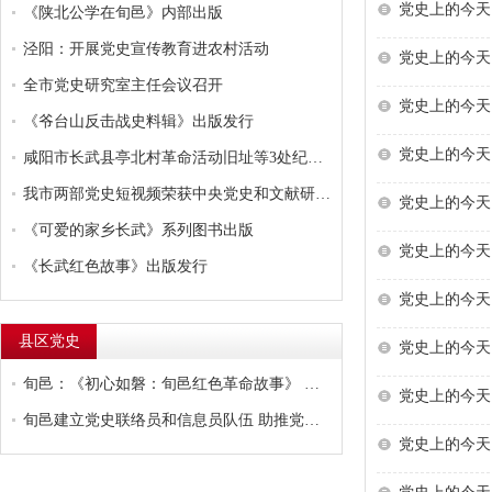
党史上的今天·
《陕北公学在旬邑》内部出版
泾阳：开展党史宣传教育进农村活动
党史上的今天·
全市党史研究室主任会议召开
党史上的今天·
《爷台山反击战史料辑》出版发行
党史上的今天·
咸阳市长武县亭北村革命活动旧址等3处纪念场馆被授予...
我市两部党史短视频荣获中央党史和文献研究院表彰
党史上的今天·
《可爱的家乡长武》系列图书出版
党史上的今天·
《长武红色故事》出版发行
党史上的今天·
县区党史
党史上的今天·
旬邑：《初心如磐：旬邑红色革命故事》 编印发行
党史上的今天·
旬邑建立党史联络员和信息员队伍 助推党史工作全面发...
党史上的今天·