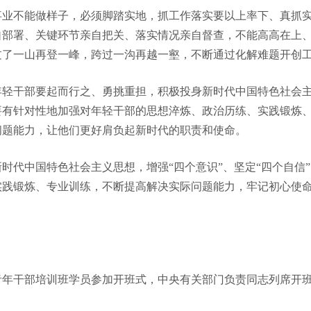
不能做样子，必须脚踏实地，抓工作落实要以上率下、真抓实
自部署、关键环节亲自把关、落实情况亲自督查，不能高高在上
过了一山再登一峰，跨过一沟再越一壑，不断通过化解难题开创
干部要起而行之、勇挑重担，积极投身新时代中国特色社会主
要有针对性地加强对年轻干部的思想淬炼、政治历练、实践锻炼
问题能力，让他们更好肩负起新时代的职责和使命。
中国特色社会主义思想，增强“四个意识”、坚定“四个自信”
实践锻炼、专业训练，不断提高解决实际问题能力，牢记初心使
青年干部培训班学员参加开班式，中央有关部门负责同志列席开