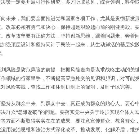
作决策一定要开展可行性研究，多方听取意见，综合评判，科学
未来，我们要全面推进党和国家各项工作，尤其是贯彻新发展
破。改革必须有勇气和决心，保持越是艰险越向前的刚健勇毅。
益。改革攻坚要有正确方法，坚持创新思维，跟着问题走、奔着
把加强顶层设计和坚持问计于民统一起来，从生动鲜活的基层实
彰。
风险是防范风险的前提，把握风险走向是谋求战略主动的关键
工作领域的行家里手，不断提高应急处突的见识和胆识，对可能
应对风险实践，查找工作和体制机制上的漏洞，及时予以完善。
持从群众中来、到群众中去，真正成为群众的贴心人。要心中
决群众“急难愁盼”的问题。要落实党中央关于逐步实现全体人
房等方面不断取得实实在在的成果。要注意宣传群众、教育群众
觉运用法治思维和法治方式深化改革、推动发展、化解矛盾，维