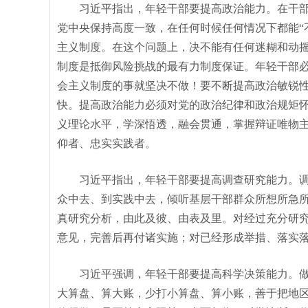
习近平指出，年轻干部要提高政治能力。在干部干
党中央保持高度一致，在任何时候任何情况下都能“
主义制度。在这个问题上，决不能有任何迷糊和动
制度是抵御风险挑战的最有力制度保证。年轻干部
会主义制度的事就坚决不做！要不断提高政治敏锐
快。提高政治能力必须对党的政治纪律和政治规矩怀
义理论水平，学深悟透，融会贯通，掌握辩证唯物
仰者、忠实实践者。
习近平指出，年轻干部要提高调查研究能力。调查
众中去、到实践中去，倾听基层干部群众所想所急
真研究分析，由此及彼、由表及里。对经过充分研
意见，完善后再付诸实施；对已经形成举措、落实
习近平强调，年轻干部要提高科学决策能力。做到
大算盘、算大账，少打小算盘、算小账，善于把地