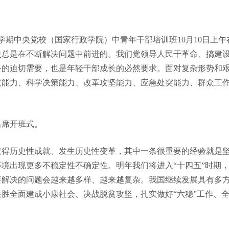
季学期中央党校（国家行政学院）中青年干部培训班10月10日
史总是在不断解决问题中前进的。我们党领导人民干革命、搞建
务的迫切需要，也是年轻干部成长的必然要求。面对复杂形势和
究能力、科学决策能力、改革攻坚能力、应急处突能力、群众工
席开班式。
历史性成就、发生历史性变革，其中一条很重要的经验就是坚
境出现更多不稳定性不确定性。明年我们将进入“十四五”时期
要解决的问题会越来越多样、越来越复杂。我国继续发展具有多
胜全面建成小康社会、决战脱贫攻坚，扎实做好“六稳”工作、全