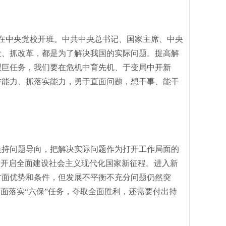
上午在中央党校开班。中共中央总书记、国家主席、中央
设、抓改革，都是为了解决我国的实际问题。提高解
艰巨任务，我们要在危机中育先机、于变局中开新
作能力、抓落实能力，勇于直面问题，想干事、能干
持问题导向，把解决实际问题作为打开工作局面的
，开启全面建设社会主义现代化国家新征程。进入新
方面优势和条件，但发展不平衡不充分问题仍然突
面落实“六保”任务，夺取全面胜利，还需要付出持