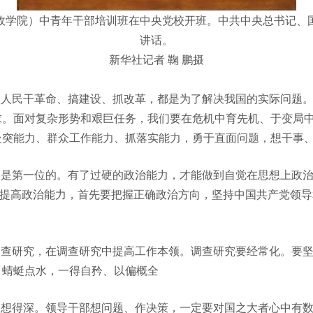
政学院）中青年干部培训班在中央党校开班。中共中央总书记、
讲话。
新华社记者 鞠 鹏摄
导人民干革命、搞建设、抓改革，都是为了解决我国的实际问题
求。面对复杂形势和艰巨任务，我们要在危机中育先机、于变局
处突能力、群众工作能力、抓落实能力，勇于直面问题，想干事
是第一位的。有了过硬的政治能力，才能做到自觉在思想上政治
”。提高政治能力，首先要把握正确政治方向，坚持中国共产党领
查研究，在调查研究中提高工作本领。调查研究要经常化。要坚
、蜻蜓点水，一得自矜、以偏概全
想得深。领导干部想问题、作决策，一定要对国之大者心中有数