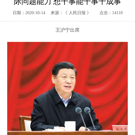
际问题能力 想干事能干事干成事
日期：2020-10-14 来源：《 人民日报 》 点击：14110
王沪宁出席