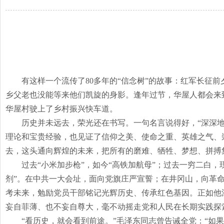
有这样一个流传了
80多年的“信念树”的故事：红军长征
乡父老也没能等来他们凯旋的身影。逢年过节，华屋人都会来
华屋村驶上了乡村振兴快车道。
历史并未远去，荣光还在书写。一句名言说得好，
“深深
理论和宝贵经验，也见证了信仰之美、使命之重、英雄之气、崇高
去，这头通向辉煌的未来，把所有的磨难、牺牲、梦想、拼搏
过去
“小米加步枪”，如今“高铁加航母”；过去一穷二白
剂”。在中共一大会址，面向党旗庄严宣誓；在井冈山，向革
考未来，勉励党员干部铭记光辉历史、传承红色基因。正如他
妄自菲薄、也不妄自尊大，毫不动摇走党和人民在长期实践探
“看历史，就会看到前途。”毛泽东同志曾告诫全党：“如