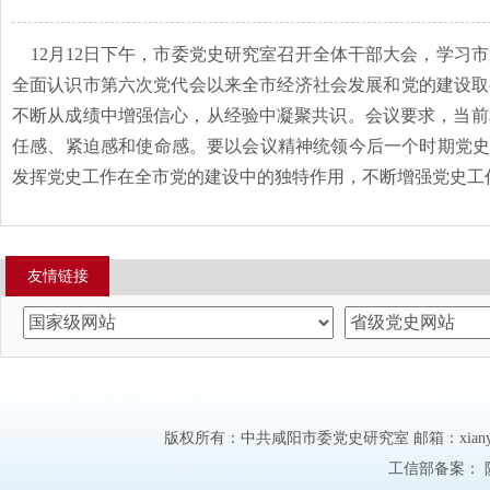
12月12日下午，市委党史研究室召开全体干部大会，学
全面认识市第六次党代会以来全市经济社会发展和党的建设取
不断从成绩中增强信心，从经验中凝聚共识。会议要求，当前
任感、紧迫感和使命感。要以会议精神统领今后一个时期党史
发挥党史工作在全市党的建设中的独特作用，不断增强党史工
友情链接
版权所有：中共咸阳市委党史研究室 邮箱：xianyangd
工信部备案：