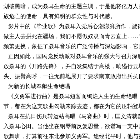
划破黑暗，成为聂耳生命的主题主调，于是他将亿万人
族危亡的使命，具有鲜明的群众性与时代感。
影片中的《毕业歌》为聂耳入党后心潮澎湃所作，旋律
做主人去拼死在疆场，我们不愿做奴隶而青云直上……
频繁更换，象征了聂耳音乐的广泛传播与深远影响，它
正因如此，国民党反动派对聂耳音乐的强大号召力深
放聂耳的《开路先锋》，并自发集结于高楼，响遏行云
头、振臂高呼，一往无前地展开了要求南京政府出兵抗
为新的长城奉献生命绝唱
《义勇军进行曲》是聂耳短暂而绚烂人生的生命绝唱
节，都在为这支歌曲勾勒来踪去迹，都在为它的压轴登
聂耳在抗日伤兵转运站高唱《马赛曲》时，匡文涛就曾
入聂耳心田。当他坐在钢琴前反复思量，欲谱写一支中
歌舞班，打算前往东北参加义勇军。途经北平时，他与