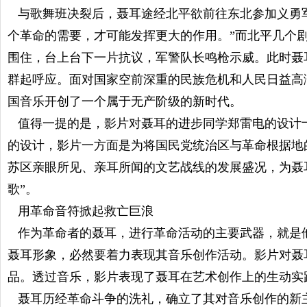
与歌舞班决裂后，聂耳途经北平欲前往东北参加义勇军
个革命的需要，才可能发挥更大的作用。”而北平几个
围住，台上台下一片抗议，军警队长鸣枪示威。此时聂
群起呼应。面对国家空前深重的民族危机和人民日益高
国音乐开创了一个属于无产阶级的新时代。
值得一提的是，影片对聂耳的进步同学郑雷电的设计
的设计，影片一方面是为将国民党统治区与革命根据地
苏区亲眼所见、亲耳所闻的文艺战线的发展盛况，为聂
歌”。
用革命音符掀起救亡巨浪
作为革命者的聂耳，进行革命活动的主要武器，就是
聂耳形象，必然要着力表现其音乐创作活动。影片对聂
品。透过音乐，影片表现了聂耳在艺术创作上的生动实
聂耳历经革命斗争的洗礼，确立了其对音乐创作的新