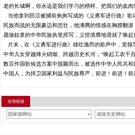
老的长城啊，你永远是我们学习的榜样。把我们的血肉
当他拿到田汉被捕前匆匆写成的《义勇军进行曲》歌
民族而战的无限豪迈和悲壮，他沸腾的情感在胸膛翻滚
愿做奴隶的中华民族执笔挥写，义愤填膺地谱就了唤起
片末，在《义勇军进行曲》雄壮激昂的歌声中，党领
中华儿女穿越烽火硝烟、跨越历史长河，“唤起工农千
数百件国歌候选方案中脱颖而出，被选作中华人民共和
中国人，为捍卫国家利益与民族尊严，前进！前进！前
友情链接