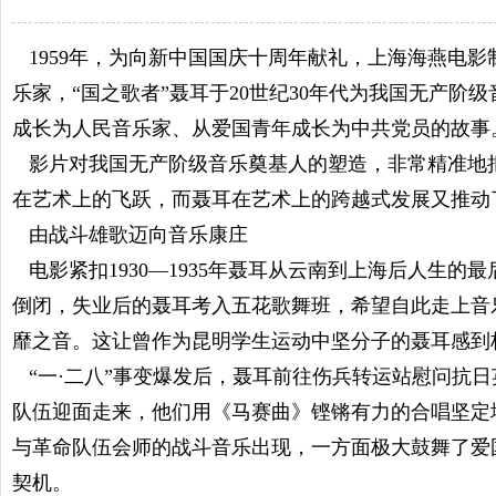
1959年，为向新中国国庆十周年献礼，上海海燕电
乐家，“国之歌者”聂耳于20世纪30年代为我国无产
成长为人民音乐家、从爱国青年成长为中共党员的故事
影片对我国无产阶级音乐奠基人的塑造，非常精准地把
在艺术上的飞跃，而聂耳在艺术上的跨越式发展又推动
由战斗雄歌迈向音乐康庄
电影紧扣1930—1935年聂耳从云南到上海后人生
倒闭，失业后的聂耳考入五花歌舞班，希望自此走上音
靡之音。这让曾作为昆明学生运动中坚分子的聂耳感到
“一·二八”事变爆发后，聂耳前往伤兵转运站慰问抗
队伍迎面走来，他们用《马赛曲》铿锵有力的合唱坚定
与革命队伍会师的战斗音乐出现，一方面极大鼓舞了爱
契机。