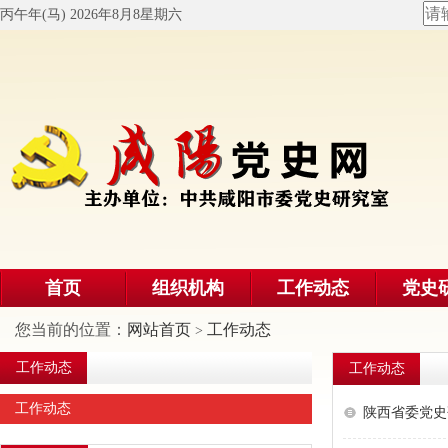
丙午年(马) 2026年8月8星期六
首页
组织机构
工作动态
党史
您当前的位置：
网站首页
工作动态
>
工作动态
工作动态
工作动态
陕西省委党史